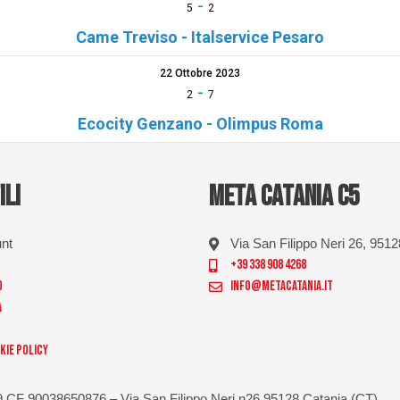
-
5
2
Came Treviso - Italservice Pesaro
22 Ottobre 2023
-
2
7
Ecocity Genzano - Olimpus Roma
ILI
META CATANIA C5
unt
Via San Filippo Neri 26, 951
+39 338 908 4268
o
info@metacatania.it
a
kie Policy
 CF 90038650876 – Via San Filippo Neri n26 95128 Catania (CT)