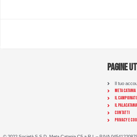
PAGINE UT
Il tuo acco
Meta Catania
Il Campionat
Il Palacatani
Contatti
Privacy e Coo
© 2022 Società S.S.D. Meta Catania C5 a R.L – P.IVA 04541220879