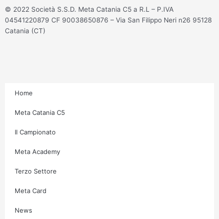
t
e
t
t
© 2022 Società S.S.D. Meta Catania C5 a R.L – P.IVA
a
b
t
u
04541220879 CF 90038650876 – Via San Filippo Neri n26 95128
g
o
e
b
Catania (CT)
r
o
r
e
a
k
m
-
f
Home
Meta Catania C5
Il Campionato
Meta Academy
Terzo Settore
Meta Card
News