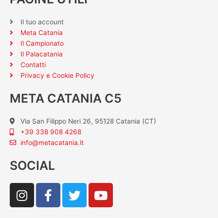
Il tuo account
Meta Catania
Il Campionato
Il Palacatania
Contatti
Privacy e Cookie Policy
META CATANIA C5
Via San Filippo Neri 26, 95128 Catania (CT)
+39 338 908 4268
info@metacatania.it
SOCIAL
I
F
T
Y
n
a
w
o
s
c
i
u