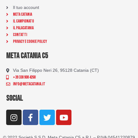
Il tuo account
Meta Catania
Il Campionato
Il Palacatania
Contatti
Privacy e Cookie Policy
META CATANIA C5
Via San Filippo Neri 26, 95128 Catania (CT)
+39 338 908 4268
info@metacatania.it
SOCIAL
I
F
T
Y
n
a
w
o
s
c
i
u
t
e
t
t
© 2022 Società S.S.D. Meta Catania C5 a R.L – P.IVA 04541220879