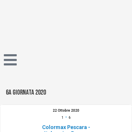
Vai
al
contenuto
6a giornata 2020
22 Ottobre 2020
-
1
6
Colormax Pescara -