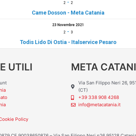
-
2
2
Came Dosson - Meta Catania
23 Novembre 2021
-
2
3
Todis Lido Di Ostia - Italservice Pesaro
E UTILI
META CATANI
ount
Via San Filippo Neri 26, 9
nia
(CT)
nato
+39 338 908 4268
nia
info@metacatania.it
Cookie Policy
20879 CF 90038650876 – Via San Filippo Neri n26 95128 Catania