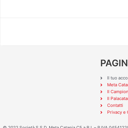
PAGIN
Il tuo acc
Meta Cata
Il Campio
Il Palacata
Contatti
Privacy e 
© 2022 Società S.S.D. Meta Catania C5 a R.L – P.IVA 045412