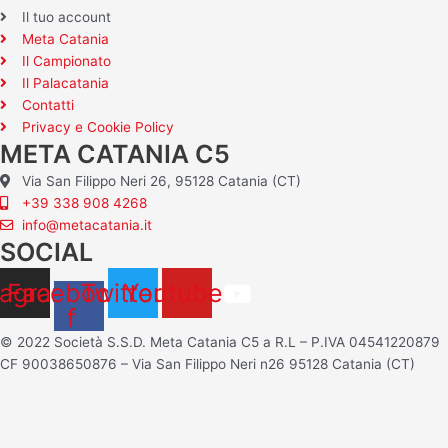
Il tuo account
Meta Catania
Il Campionato
Il Palacatania
Contatti
Privacy e Cookie Policy
META CATANIA C5
Via San Filippo Neri 26, 95128 Catania (CT)
+39 338 908 4268
info@metacatania.it
SOCIAL
tagram
Facebook-
Twitter
Youtube
f
© 2022 Società S.S.D. Meta Catania C5 a R.L – P.IVA 04541220879
CF 90038650876 – Via San Filippo Neri n26 95128 Catania (CT)