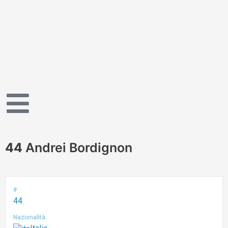
Vai
al
contenuto
44
Andrei Bordignon
#
44
Nazionalità