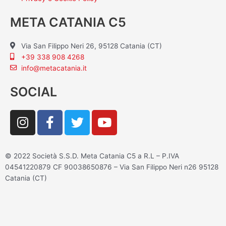
META CATANIA C5
Via San Filippo Neri 26, 95128 Catania (CT)
+39 338 908 4268
info@metacatania.it
SOCIAL
I
F
T
Y
n
a
w
o
s
c
i
u
t
e
t
t
© 2022 Società S.S.D. Meta Catania C5 a R.L – P.IVA
a
b
t
u
04541220879 CF 90038650876 – Via San Filippo Neri n26 95128
g
o
e
b
Catania (CT)
r
o
r
e
a
k
m
-