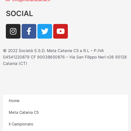
SOCIAL
I
F
T
Y
n
a
w
o
s
c
i
u
t
e
t
t
© 2022 Società S.S.D. Meta Catania C5 a R.L – P.IVA
a
b
t
u
04541220879 CF 90038650876 – Via San Filippo Neri n26 95128
g
o
e
b
Catania (CT)
r
o
r
e
a
k
m
-
f
Home
Meta Catania C5
Il Campionato