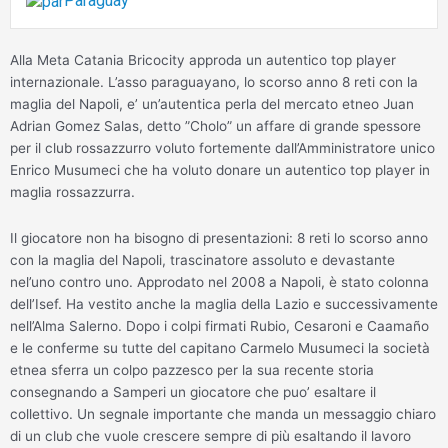
Paraguay
Alla Meta Catania Bricocity approda un autentico top player
internazionale. L’asso paraguayano, lo scorso anno 8 reti con la
maglia del Napoli, e’ un’autentica perla del mercato etneo Juan
Adrian Gomez Salas, detto ”Cholo” un affare di grande spessore
per il club rossazzurro voluto fortemente dall’Amministratore unico
Enrico Musumeci che ha voluto donare un autentico top player in
maglia rossazzurra.
Il giocatore non ha bisogno di presentazioni: 8 reti lo scorso anno
con la maglia del Napoli, trascinatore assoluto e devastante
nel’uno contro uno. Approdato nel 2008 a Napoli, è stato colonna
dell’Isef. Ha vestito anche la maglia della Lazio e successivamente
nell’Alma Salerno. Dopo i colpi firmati Rubio, Cesaroni e Caamaño
e le conferme su tutte del capitano Carmelo Musumeci la società
etnea sferra un colpo pazzesco per la sua recente storia
consegnando a Samperi un giocatore che puo’ esaltare il
collettivo. Un segnale importante che manda un messaggio chiaro
di un club che vuole crescere sempre di più esaltando il lavoro