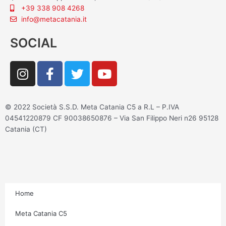
+39 338 908 4268
info@metacatania.it
SOCIAL
I
F
T
Y
n
a
w
o
s
c
i
u
t
e
t
t
© 2022 Società S.S.D. Meta Catania C5 a R.L – P.IVA
a
b
t
u
04541220879 CF 90038650876 – Via San Filippo Neri n26 95128
g
o
e
b
Catania (CT)
r
o
r
e
a
k
m
-
f
Home
Meta Catania C5