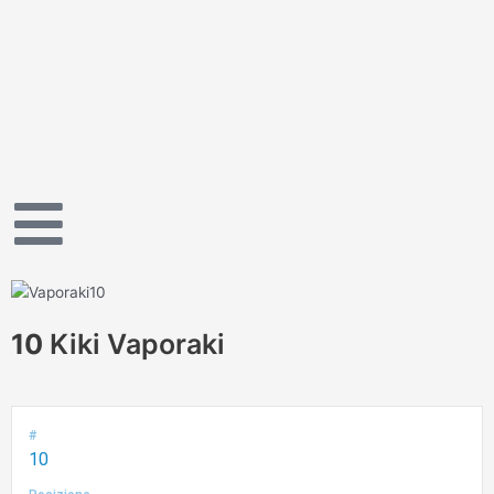
Vai
al
contenuto
10
Kiki Vaporaki
#
10