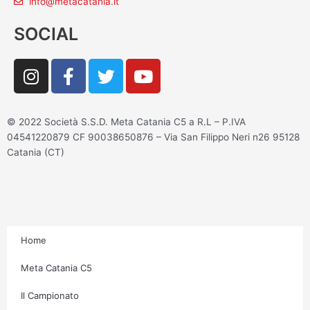
info@metacatania.it
SOCIAL
I
F
T
Y
n
a
w
o
s
c
i
u
t
e
t
t
© 2022 Società S.S.D. Meta Catania C5 a R.L – P.IVA
a
b
t
u
04541220879 CF 90038650876 – Via San Filippo Neri n26 95128
g
o
e
b
Catania (CT)
r
o
r
e
a
k
m
-
f
Home
Meta Catania C5
Il Campionato