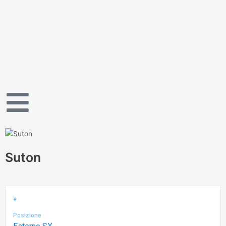
Vai
al
contenuto
Suton
#
Posizione