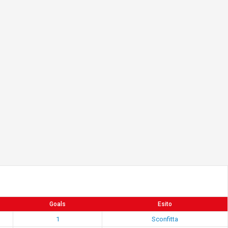
Goals
Esito
1
Sconfitta