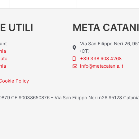
—
—
E UTILI
META CATANI
ount
Via San Filippo Neri 26, 9
nia
(CT)
nato
+39 338 908 4268
nia
info@metacatania.it
Cookie Policy
20879 CF 90038650876 – Via San Filippo Neri n26 95128 Catania