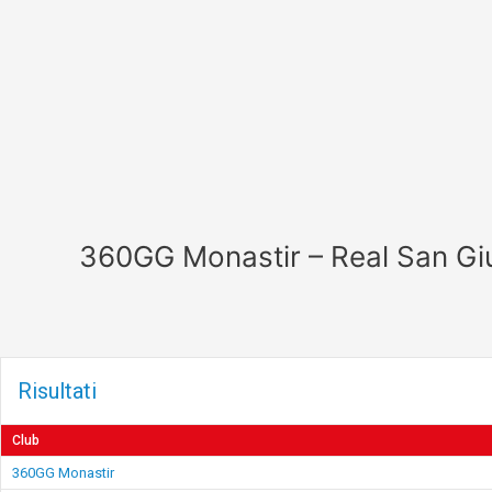
Vai
al
contenuto
360GG Monastir – Real San G
Risultati
Club
360GG Monastir