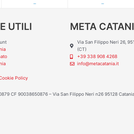
—
—
E UTILI
META CATANI
ount
Via San Filippo Neri 26, 9
nia
(CT)
nato
+39 338 908 4268
nia
info@metacatania.it
Cookie Policy
20879 CF 90038650876 – Via San Filippo Neri n26 95128 Catania