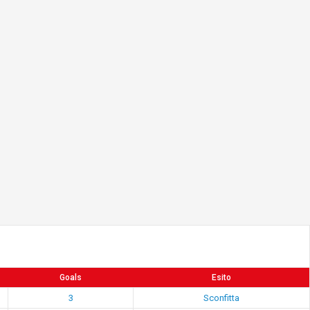
Goals
Esito
3
Sconfitta