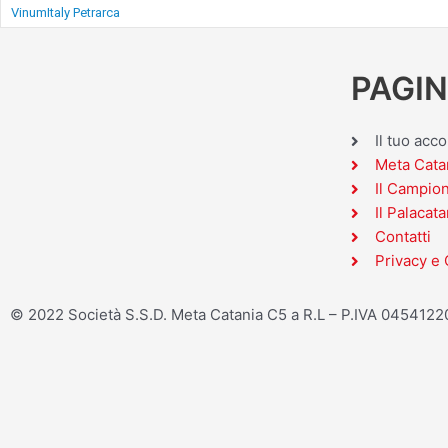
VinumItaly Petrarca
PAGIN
Il tuo acc
Meta Cata
Il Campio
Il Palacata
Contatti
Privacy e 
© 2022 Società S.S.D. Meta Catania C5 a R.L – P.IVA 045412