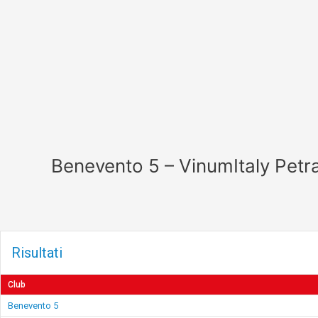
Vai
al
contenuto
Benevento 5 – VinumItaly Petr
Risultati
Club
Benevento 5