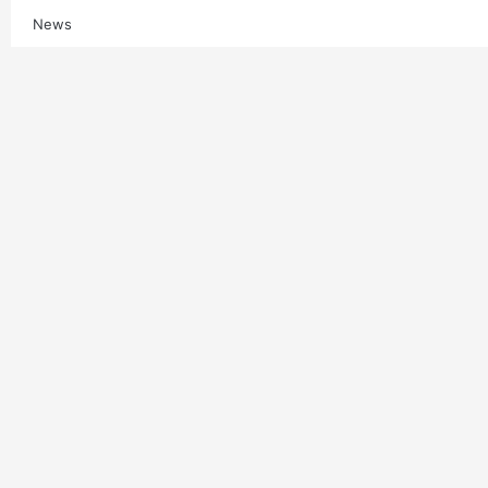
News
Multimedia
Contatti