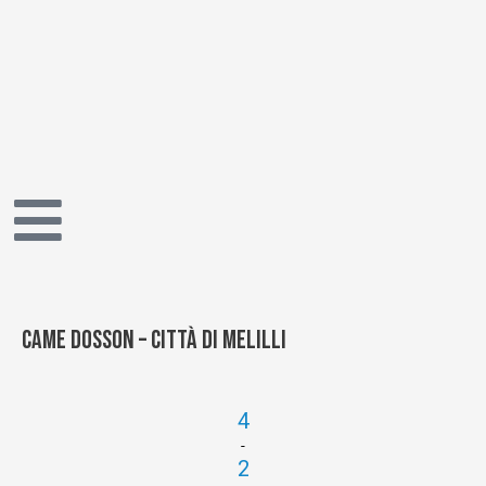
Vai
al
contenuto
Came Dosson – Città di Melilli
4
-
2