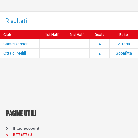
Risultati
Club
1st Half
2nd Half
Goals
Esito
Came Dosson
—
—
4
Vittoria
Città di Melilli
—
—
2
Sconfitta
PAGINE UTILI
Il tuo account
Meta Catania