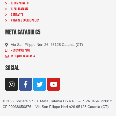
Il Campionato
Il Palacatania
Contatti
Privacy e Cookie Policy
META CATANIA C5
Via San Filippo Neri 26, 95128 Catania (CT)
+39 338 908 4268
info@metacatania.it
SOCIAL
I
F
T
Y
n
a
w
o
s
c
i
u
t
e
t
t
© 2022 Società S.S.D. Meta Catania C5 a R.L – P.IVA 04541220879
a
b
t
u
CF 90038650876 – Via San Filippo Neri n26 95128 Catania (CT)
g
o
e
b