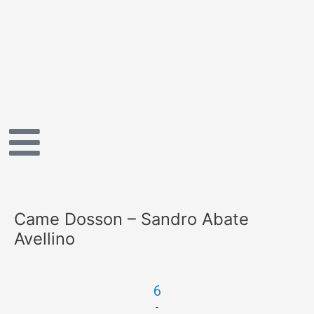
Vai
al
contenuto
Came Dosson – Sandro Abate
Avellino
6
-