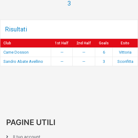
3
Risultati
Club
1st Half
2nd Half
Goals
Esito
Came Dosson
—
—
6
Vittoria
Sandro Abate Avellino
—
—
3
Sconfitta
PAGINE UTILI
Il tuo account