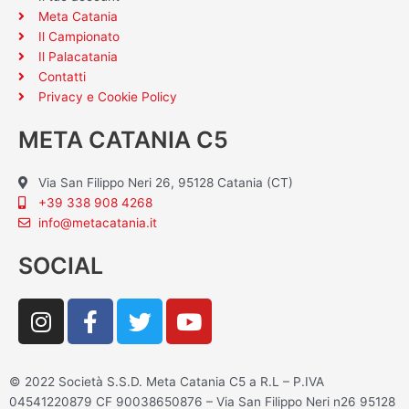
Meta Catania
Il Campionato
Il Palacatania
Contatti
Privacy e Cookie Policy
META CATANIA C5
Via San Filippo Neri 26, 95128 Catania (CT)
+39 338 908 4268
info@metacatania.it
SOCIAL
I
F
T
Y
n
a
w
o
s
c
i
u
t
e
t
t
© 2022 Società S.S.D. Meta Catania C5 a R.L – P.IVA
a
b
t
u
04541220879 CF 90038650876 – Via San Filippo Neri n26 95128