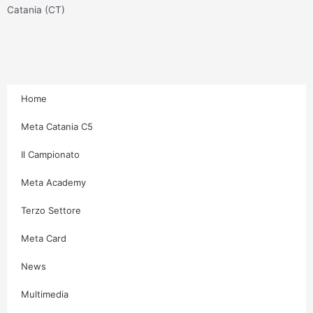
g
o
e
b
Catania (CT)
r
o
r
e
a
k
m
-
f
Home
Meta Catania C5
Il Campionato
Meta Academy
Terzo Settore
Meta Card
News
Multimedia