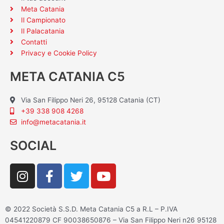
Meta Catania
Il Campionato
Il Palacatania
Contatti
Privacy e Cookie Policy
META CATANIA C5
Via San Filippo Neri 26, 95128 Catania (CT)
+39 338 908 4268
info@metacatania.it
SOCIAL
I
F
T
Y
n
a
w
o
s
c
i
u
t
e
t
t
© 2022 Società S.S.D. Meta Catania C5 a R.L – P.IVA
a
b
t
u
04541220879 CF 90038650876 – Via San Filippo Neri n26 95128