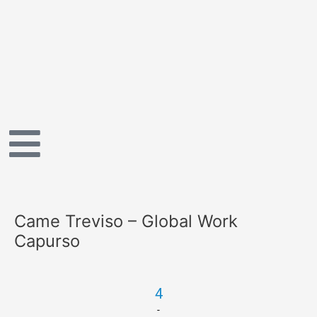
Vai
al
contenuto
Came Treviso – Global Work
Capurso
4
-