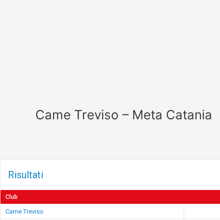
Vai
al
contenuto
Came Treviso – Meta Catania
Risultati
Club
Came Treviso