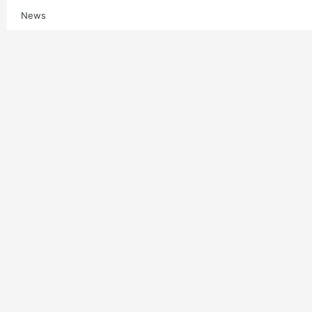
News
Multimedia
Contatti