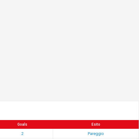
Goals
Esito
2
Pareggio