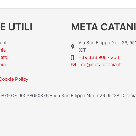
—
—
E UTILI
META CATANI
ount
Via San Filippo Neri 26, 9
nia
(CT)
nato
+39 338 908 4268
nia
info@metacatania.it
Cookie Policy
20879 CF 90038650876 – Via San Filippo Neri n26 95128 Catania