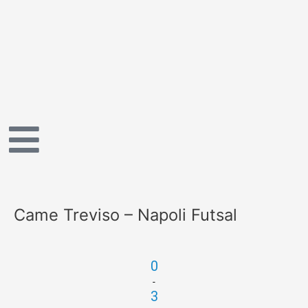
Vai
al
contenuto
Came Treviso – Napoli Futsal
0
-
3