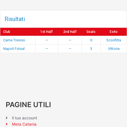
Risultati
Club
1st Half
2nd Half
Goals
Esito
Came Treviso
—
—
0
Sconfitta
Napoli Futsal
—
—
3
Vittoria
PAGINE UTILI
Il tuo account
Meta Catania