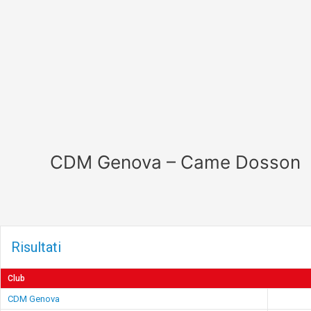
Vai
al
contenuto
CDM Genova – Came Dosson
Risultati
Club
CDM Genova