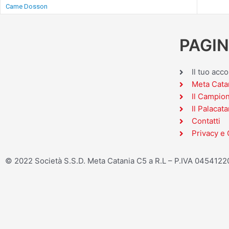
Came Dosson
PAGIN
Il tuo acc
Meta Cata
Il Campio
Il Palacata
Contatti
Privacy e 
© 2022 Società S.S.D. Meta Catania C5 a R.L – P.IVA 045412