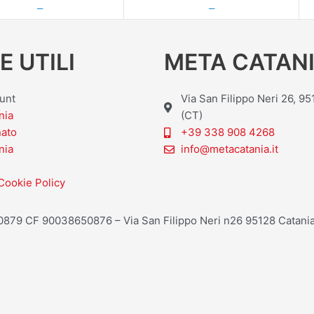
—
—
E UTILI
META CATANI
ount
Via San Filippo Neri 26, 9
nia
(CT)
nato
+39 338 908 4268
nia
info@metacatania.it
Cookie Policy
20879 CF 90038650876 – Via San Filippo Neri n26 95128 Catania