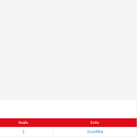
Goals
Esito
2
Sconfitta