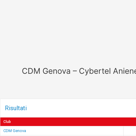
Vai
al
contenuto
CDM Genova – Cybertel Anien
Risultati
Club
CDM Genova