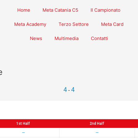
Home
Meta Catania C5
Il Campionato
Meta Academy
Terzo Settore
Meta Card
News
Multimedia
Contatti
e
4
4
-
1st Half
2nd Half
—
—