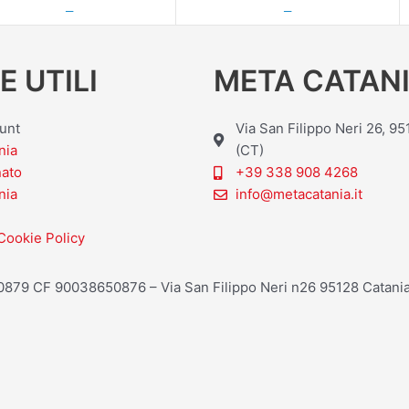
—
—
E UTILI
META CATANI
ount
Via San Filippo Neri 26, 9
nia
(CT)
nato
+39 338 908 4268
nia
info@metacatania.it
Cookie Policy
20879 CF 90038650876 – Via San Filippo Neri n26 95128 Catania