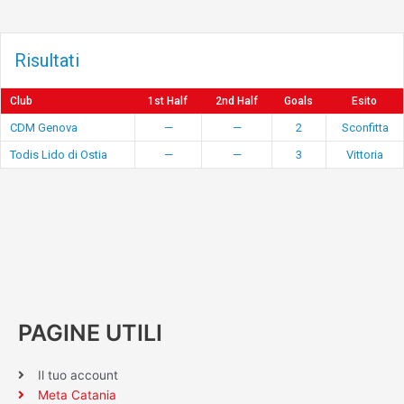
Risultati
Club
1st Half
2nd Half
Goals
Esito
CDM Genova
—
—
2
Sconfitta
Todis Lido di Ostia
—
—
3
Vittoria
PAGINE UTILI
Il tuo account
Meta Catania