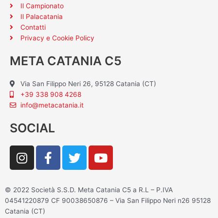
Il Campionato
Il Palacatania
Contatti
Privacy e Cookie Policy
META CATANIA C5
Via San Filippo Neri 26, 95128 Catania (CT)
+39 338 908 4268
info@metacatania.it
SOCIAL
I
F
T
Y
n
a
w
o
s
c
i
u
t
e
t
t
© 2022 Società S.S.D. Meta Catania C5 a R.L – P.IVA
a
b
t
u
04541220879 CF 90038650876 – Via San Filippo Neri n26 95128
g
o
e
b
Catania (CT)