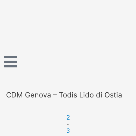
Vai
al
contenuto
CDM Genova – Todis Lido di Ostia
2
-
3