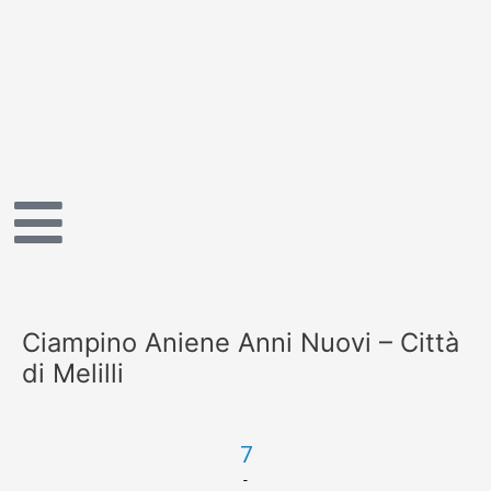
Vai
al
contenuto
Ciampino Aniene Anni Nuovi – Città
di Melilli
7
-