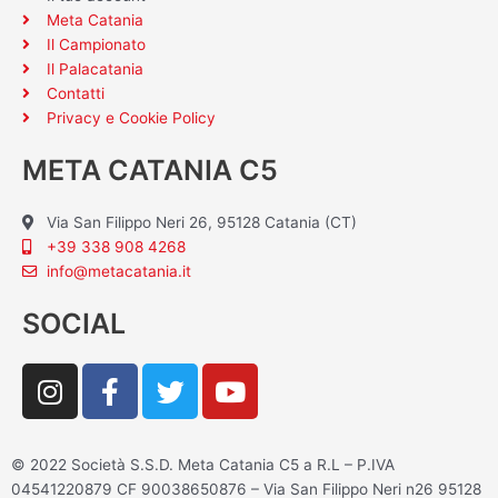
Meta Catania
Il Campionato
Il Palacatania
Contatti
Privacy e Cookie Policy
META CATANIA C5
Via San Filippo Neri 26, 95128 Catania (CT)
+39 338 908 4268
info@metacatania.it
SOCIAL
I
F
T
Y
n
a
w
o
s
c
i
u
t
e
t
t
© 2022 Società S.S.D. Meta Catania C5 a R.L – P.IVA
a
b
t
u
04541220879 CF 90038650876 – Via San Filippo Neri n26 95128