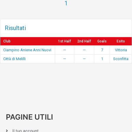
1
Risultati
Club
1st Half
2nd Half
Goals
Esito
Ciampino Aniene Anni Nuovi
—
—
7
Vittoria
Città di Melilli
—
—
1
Sconfitta
PAGINE UTILI
Il tuo account