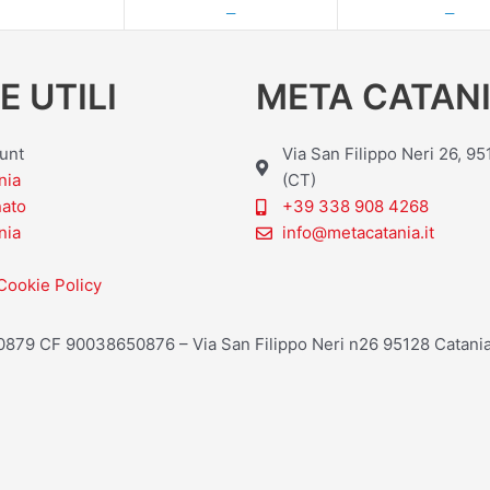
—
—
E UTILI
META CATANI
ount
Via San Filippo Neri 26, 9
nia
(CT)
nato
+39 338 908 4268
nia
info@metacatania.it
Cookie Policy
20879 CF 90038650876 – Via San Filippo Neri n26 95128 Catania