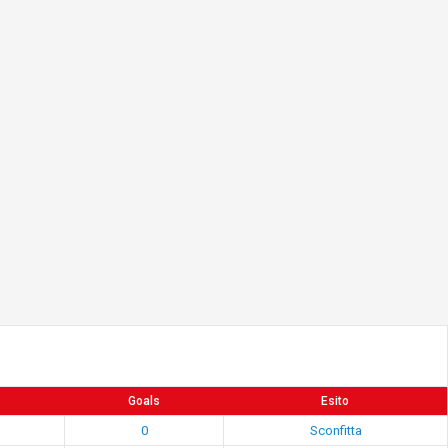
Goals
Esito
0
Sconfitta