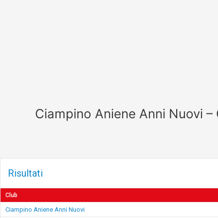
Vai
al
contenuto
Ciampino Aniene Anni Nuovi –
Risultati
Club
Ciampino Aniene Anni Nuovi