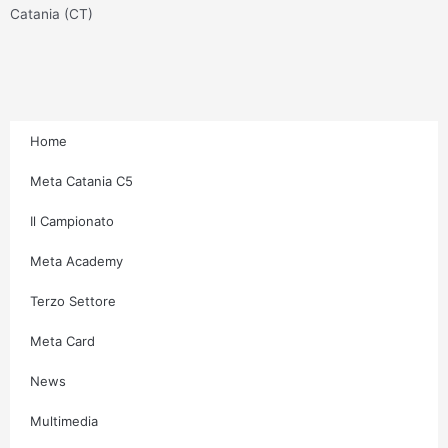
g
o
e
b
Catania (CT)
r
o
r
e
a
k
m
-
f
Home
Meta Catania C5
Il Campionato
Meta Academy
Terzo Settore
Meta Card
News
Multimedia