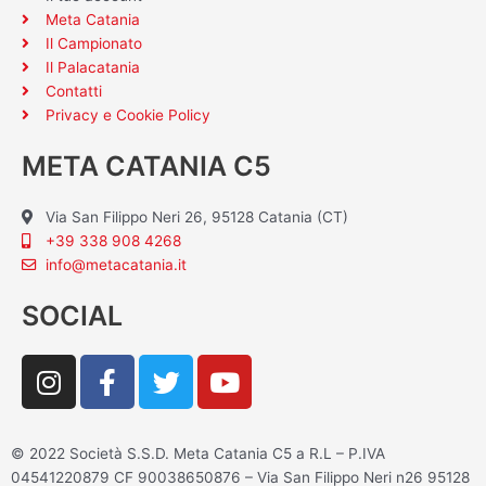
Meta Catania
Il Campionato
Il Palacatania
Contatti
Privacy e Cookie Policy
META CATANIA C5
Via San Filippo Neri 26, 95128 Catania (CT)
+39 338 908 4268
info@metacatania.it
SOCIAL
I
F
T
Y
n
a
w
o
s
c
i
u
t
e
t
t
© 2022 Società S.S.D. Meta Catania C5 a R.L – P.IVA
a
b
t
u
04541220879 CF 90038650876 – Via San Filippo Neri n26 95128