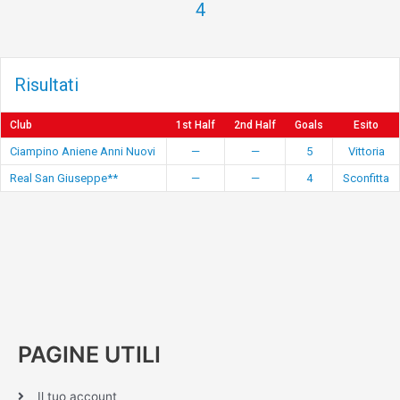
4
Risultati
Club
1st Half
2nd Half
Goals
Esito
Ciampino Aniene Anni Nuovi
—
—
5
Vittoria
Real San Giuseppe**
—
—
4
Sconfitta
PAGINE UTILI
Il tuo account