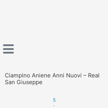
Vai
al
contenuto
Ciampino Aniene Anni Nuovi – Real
San Giuseppe
5
-