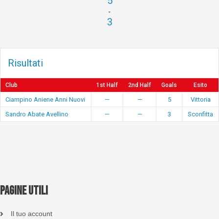
5
-
3
Risultati
Club
1st Half
2nd Half
Goals
Esito
Ciampino Aniene Anni Nuovi
—
—
5
Vittoria
Sandro Abate Avellino
—
—
3
Sconfitta
PAGINE UTILI
Il tuo account