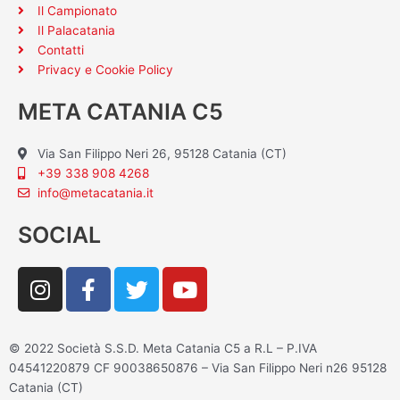
Il Campionato
Il Palacatania
Contatti
Privacy e Cookie Policy
META CATANIA C5
Via San Filippo Neri 26, 95128 Catania (CT)
+39 338 908 4268
info@metacatania.it
SOCIAL
I
F
T
Y
n
a
w
o
s
c
i
u
t
e
t
t
© 2022 Società S.S.D. Meta Catania C5 a R.L – P.IVA
a
b
t
u
04541220879 CF 90038650876 – Via San Filippo Neri n26 95128
g
o
e
b
Catania (CT)