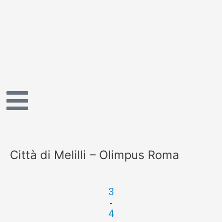
Vai
al
contenuto
Città di Melilli – Olimpus Roma
3
-
4