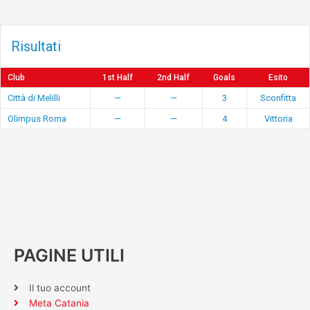
Risultati
Club
1st Half
2nd Half
Goals
Esito
Città di Melilli
—
—
3
Sconfitta
Olimpus Roma
—
—
4
Vittoria
PAGINE UTILI
Il tuo account
Meta Catania