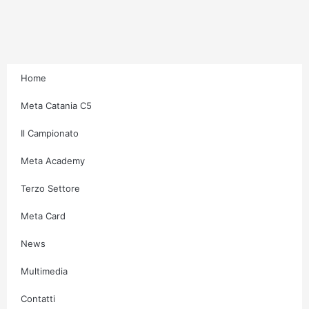
r
o
r
e
a
k
m
-
f
Home
Meta Catania C5
Il Campionato
Meta Academy
Terzo Settore
Meta Card
News
Multimedia
Contatti