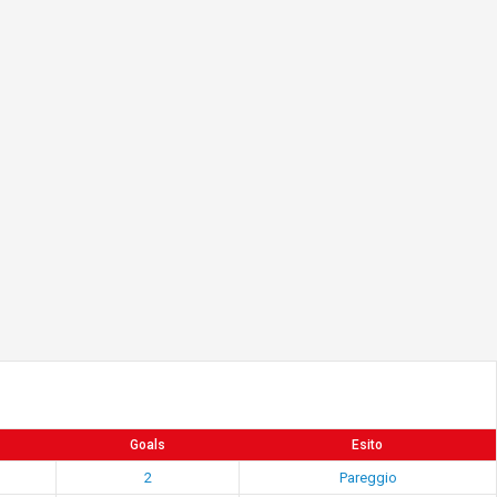
Goals
Esito
2
Pareggio