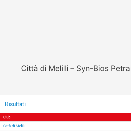
Vai
al
contenuto
Città di Melilli – Syn-Bios Pet
Risultati
Club
Città di Melilli