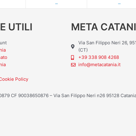
—
—
E UTILI
META CATANI
ount
Via San Filippo Neri 26, 9
nia
(CT)
nato
+39 338 908 4268
nia
info@metacatania.it
Cookie Policy
20879 CF 90038650876 – Via San Filippo Neri n26 95128 Catania