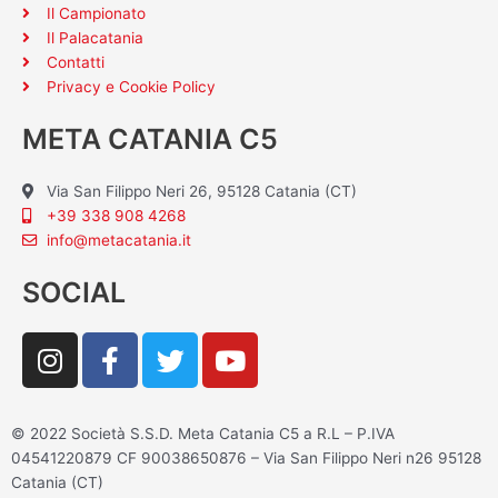
Il Campionato
Il Palacatania
Contatti
Privacy e Cookie Policy
META CATANIA C5
Via San Filippo Neri 26, 95128 Catania (CT)
+39 338 908 4268
info@metacatania.it
SOCIAL
I
F
T
Y
n
a
w
o
s
c
i
u
t
e
t
t
© 2022 Società S.S.D. Meta Catania C5 a R.L – P.IVA
a
b
t
u
04541220879 CF 90038650876 – Via San Filippo Neri n26 95128
g
o
e
b
Catania (CT)