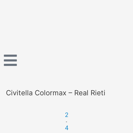
Vai
al
contenuto
Civitella Colormax – Real Rieti
2
-
4