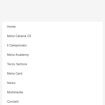
r
o
r
e
a
k
m
-
f
Home
Meta Catania C5
Il Campionato
Meta Academy
Terzo Settore
Meta Card
News
Multimedia
Contatti