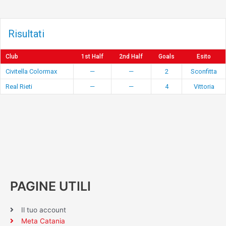
Risultati
Club
1st Half
2nd Half
Goals
Esito
Civitella Colormax
—
—
2
Sconfitta
Real Rieti
—
—
4
Vittoria
PAGINE UTILI
Il tuo account
Meta Catania