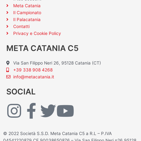
Meta Catania
Il Campionato
Il Palacatania
Contatti
Privacy e Cookie Policy
META CATANIA C5
Via San Filippo Neri 26, 95128 Catania (CT)
+39 338 908 4268
info@metacatania.it
SOCIAL
I
F
T
Y
n
a
w
o
© 2022 Società S.S.D. Meta Catania C5 a R.L – P.IVA
04541220879 CF 90038650876 – Via San Filippo Neri n26 95128