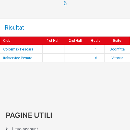
6
Risultati
Club
1st Half
2nd Half
Goals
Esito
Colormax Pescara
—
—
1
Sconfitta
Italservice Pesaro
—
—
6
Vittoria
PAGINE UTILI
Il tuo account