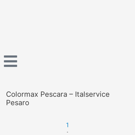
Vai
al
contenuto
Colormax Pescara – Italservice
Pesaro
1
-