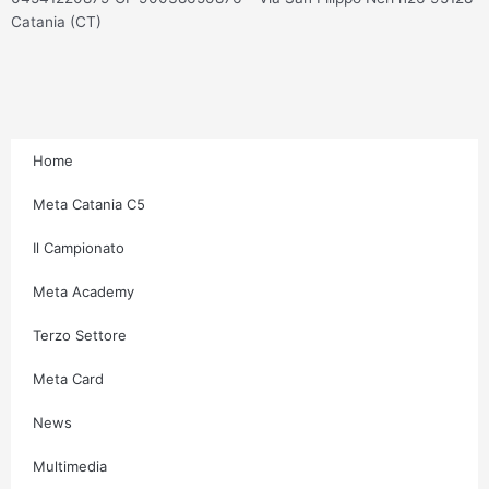
s
c
i
u
Catania (CT)
t
e
t
t
a
b
t
u
g
o
e
b
Home
r
o
r
e
Meta Catania C5
Il Campionato
a
k
Meta Academy
m
-
Terzo Settore
f
Meta Card
News
Multimedia