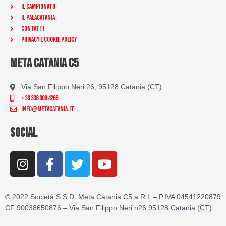
Il Campionato
Il Palacatania
Contatti
Privacy e Cookie Policy
META CATANIA C5
Via San Filippo Neri 26, 95128 Catania (CT)
+39 338 908 4268
info@metacatania.it
SOCIAL
I
F
T
Y
n
a
w
o
s
c
i
u
t
e
t
t
© 2022 Società S.S.D. Meta Catania C5 a R.L – P.IVA 04541220879
a
b
t
u
CF 90038650876 – Via San Filippo Neri n26 95128 Catania (CT)
g
o
e
b