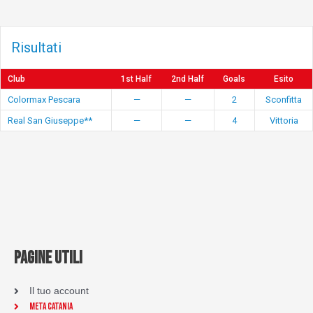
Risultati
Club
1st Half
2nd Half
Goals
Esito
Colormax Pescara
—
—
2
Sconfitta
Real San Giuseppe**
—
—
4
Vittoria
PAGINE UTILI
Il tuo account
Meta Catania