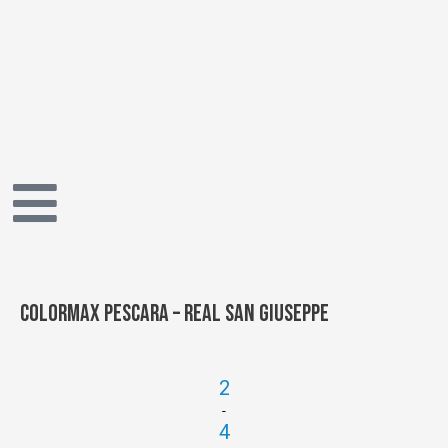
Vai
al
contenuto
Colormax Pescara – Real San Giuseppe
2
-
4