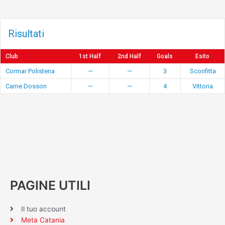
Risultati
Club
1st Half
2nd Half
Goals
Esito
Cormar Polistena
—
—
3
Sconfitta
Came Dosson
—
—
4
Vittoria
PAGINE UTILI
Il tuo account
Meta Catania