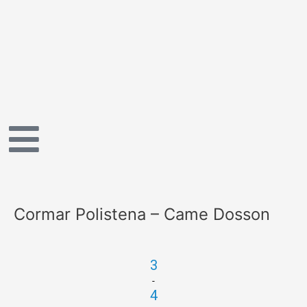
Vai
al
contenuto
Cormar Polistena – Came Dosson
3
-
4