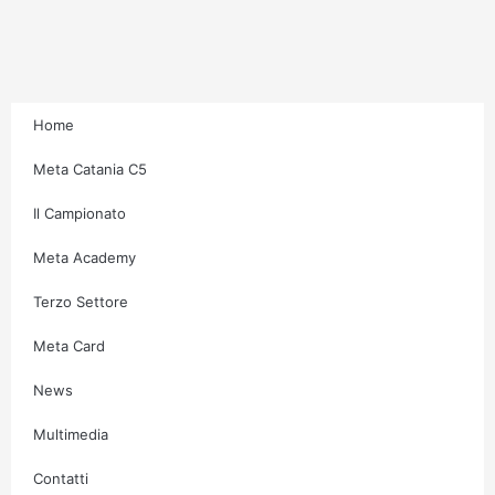
r
o
r
e
a
k
m
-
f
Home
Meta Catania C5
Il Campionato
Meta Academy
Terzo Settore
Meta Card
News
Multimedia
Contatti