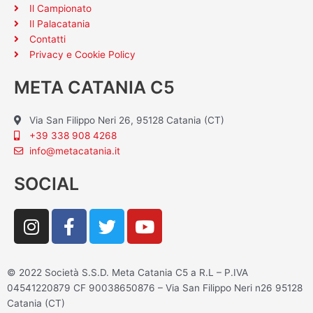
Il Campionato
Il Palacatania
Contatti
Privacy e Cookie Policy
META CATANIA C5
Via San Filippo Neri 26, 95128 Catania (CT)
+39 338 908 4268
info@metacatania.it
SOCIAL
I
F
T
Y
n
a
w
o
s
c
i
u
t
e
t
t
© 2022 Società S.S.D. Meta Catania C5 a R.L – P.IVA
a
b
t
u
04541220879 CF 90038650876 – Via San Filippo Neri n26 95128
g
o
e
b
Catania (CT)