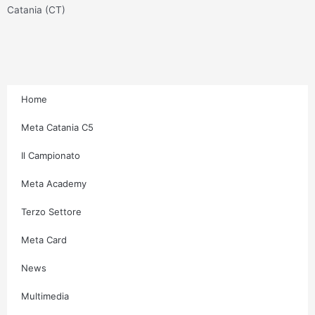
g
o
e
b
Catania (CT)
r
o
r
e
a
k
m
-
f
Home
Meta Catania C5
Il Campionato
Meta Academy
Terzo Settore
Meta Card
News
Multimedia