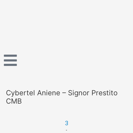
Vai
al
contenuto
Cybertel Aniene – Signor Prestito
CMB
3
-