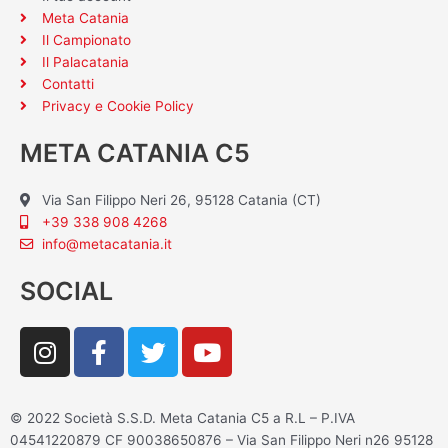
Meta Catania
Il Campionato
Il Palacatania
Contatti
Privacy e Cookie Policy
META CATANIA C5
Via San Filippo Neri 26, 95128 Catania (CT)
+39 338 908 4268
info@metacatania.it
SOCIAL
I
F
T
Y
n
a
w
o
s
c
i
u
t
e
t
t
© 2022 Società S.S.D. Meta Catania C5 a R.L – P.IVA
a
b
t
u
04541220879 CF 90038650876 – Via San Filippo Neri n26 95128