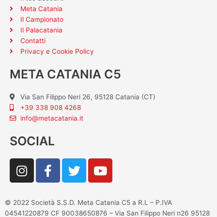
Meta Catania
Il Campionato
Il Palacatania
Contatti
Privacy e Cookie Policy
META CATANIA C5
Via San Filippo Neri 26, 95128 Catania (CT)
+39 338 908 4268
info@metacatania.it
SOCIAL
I
F
T
Y
n
a
w
o
s
c
i
u
t
e
t
t
© 2022 Società S.S.D. Meta Catania C5 a R.L – P.IVA
a
b
t
u
04541220879 CF 90038650876 – Via San Filippo Neri n26 95128