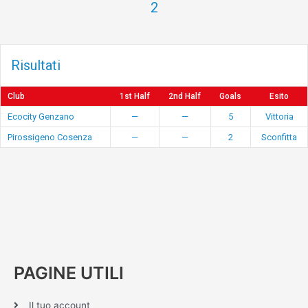
2
Risultati
Club
1st Half
2nd Half
Goals
Esito
Ecocity Genzano
—
—
5
Vittoria
Pirossigeno Cosenza
—
—
2
Sconfitta
PAGINE UTILI
Il tuo account