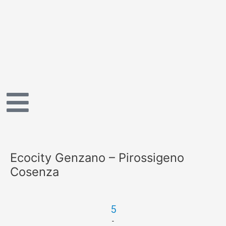
Vai
al
contenuto
Ecocity Genzano – Pirossigeno
Cosenza
5
-