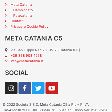
Meta Catania
Il Campionato
Il Palacatania
Contatti
Privacy e Cookie Policy
META CATANIA C5
Via San Filippo Neri 26, 95128 Catania (CT)
+39 338 908 4268
info@metacatania.it
SOCIAL
I
F
T
Y
n
a
w
o
s
c
i
u
t
e
t
t
© 2022 Società S.S.D. Meta Catania C5 a R.L – P.IVA
a
b
t
u
04541220879 CF 90038650876 – Via San Filippo Neri n26 95128