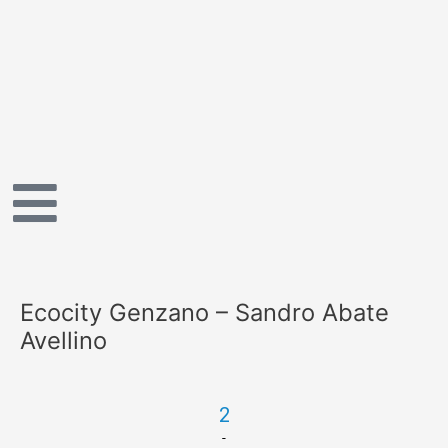
Vai
al
contenuto
Ecocity Genzano – Sandro Abate
Avellino
2
-