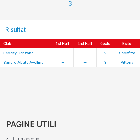
3
Risultati
Club
1st Half
2nd Half
Goals
Esito
Ecocity Genzano
—
—
2
Sconfitta
Sandro Abate Avellino
—
—
3
Vittoria
PAGINE UTILI
Il tuo account