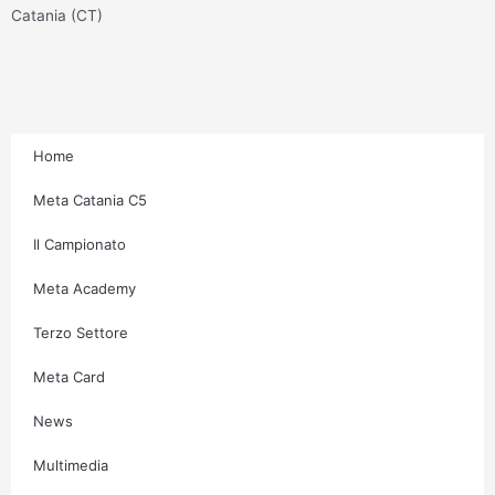
g
o
e
b
Catania (CT)
r
o
r
e
a
k
m
-
f
Home
Meta Catania C5
Il Campionato
Meta Academy
Terzo Settore
Meta Card
News
Multimedia