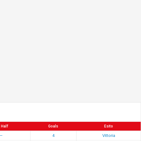
 Half
Goals
Esito
—
4
Vittoria