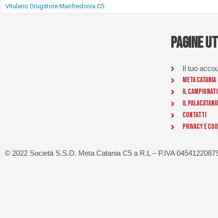
Vitulano Drugstore Manfredonia C5
PAGINE UT
Il tuo acco
Meta Catania
Il Campionat
Il Palacatani
Contatti
Privacy e Coo
© 2022 Società S.S.D. Meta Catania C5 a R.L – P.IVA 04541220879