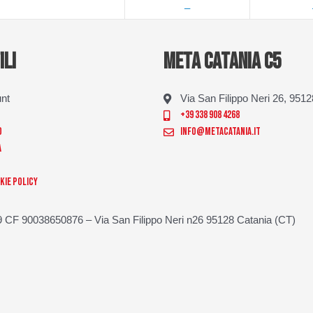
—
ILI
META CATANIA C5
unt
Via San Filippo Neri 26, 951
+39 338 908 4268
o
info@metacatania.it
a
kie Policy
 CF 90038650876 – Via San Filippo Neri n26 95128 Catania (CT)