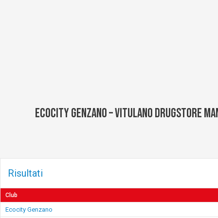
Vai
al
contenuto
Ecocity Genzano – Vitulano Drugstore Ma
Risultati
Club
Ecocity Genzano