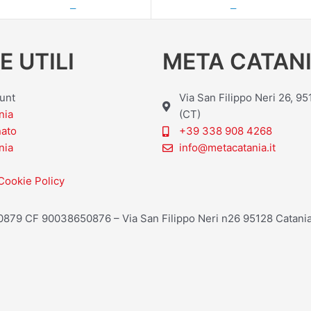
—
—
E UTILI
META CATANI
ount
Via San Filippo Neri 26, 9
nia
(CT)
nato
+39 338 908 4268
nia
info@metacatania.it
Cookie Policy
20879 CF 90038650876 – Via San Filippo Neri n26 95128 Catania