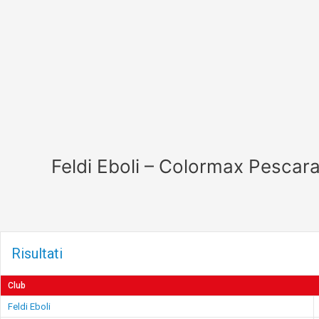
Vai
al
contenuto
Feldi Eboli – Colormax Pescar
Risultati
Club
Feldi Eboli