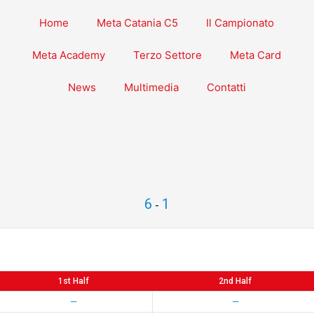
Home
Meta Catania C5
Il Campionato
Meta Academy
Terzo Settore
Meta Card
News
Multimedia
Contatti
a
6
1
-
1st Half
2nd Half
—
—