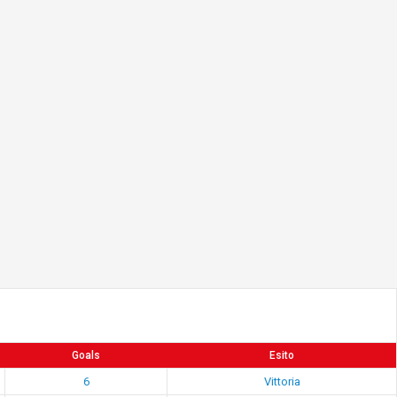
Goals
Esito
6
Vittoria