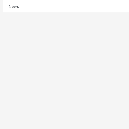
News
Multimedia
Contatti