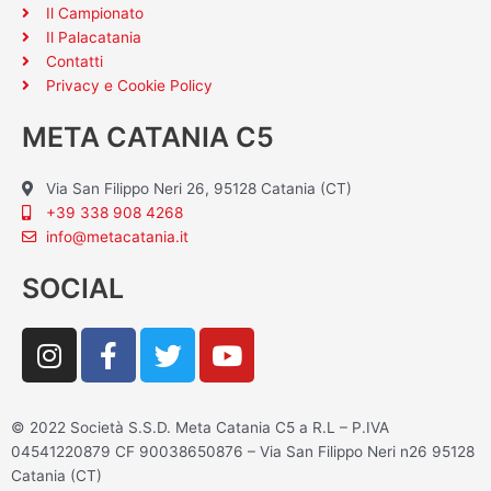
Il Campionato
Il Palacatania
Contatti
Privacy e Cookie Policy
META CATANIA C5
Via San Filippo Neri 26, 95128 Catania (CT)
+39 338 908 4268
info@metacatania.it
SOCIAL
I
F
T
Y
n
a
w
o
s
c
i
u
t
e
t
t
© 2022 Società S.S.D. Meta Catania C5 a R.L – P.IVA
a
b
t
u
04541220879 CF 90038650876 – Via San Filippo Neri n26 95128
g
o
e
b
Catania (CT)