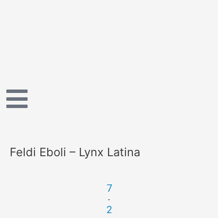
Vai
al
contenuto
Feldi Eboli – Lynx Latina
7
-
2