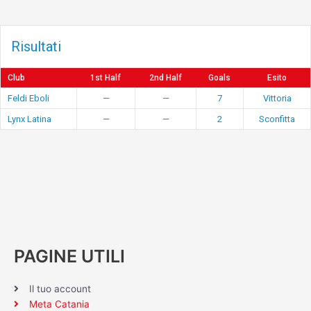
Risultati
Club
1st Half
2nd Half
Goals
Esito
Feldi Eboli
—
—
7
Vittoria
Lynx Latina
—
—
2
Sconfitta
PAGINE UTILI
Il tuo account
Meta Catania