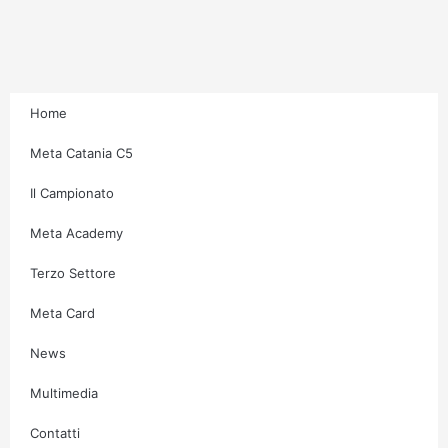
r
o
r
e
a
k
m
-
f
Home
Meta Catania C5
Il Campionato
Meta Academy
Terzo Settore
Meta Card
News
Multimedia
Contatti