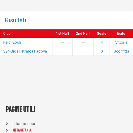
Risultati
Club
1st Half
2nd Half
Goals
Esito
Feldi Eboli
—
—
4
Vittoria
Syn-Bios Petrarca Padova
—
—
0
Sconfitta
PAGINE UTILI
Il tuo account
Meta Catania