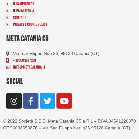
Il Campionato
Il Palacatania
Contatti
Privacy e Cookie Policy
META CATANIA C5
Via San Filippo Neri 26, 95128 Catania (CT)
+39 338 908 4268
info@metacatania.it
SOCIAL
I
F
T
Y
n
a
w
o
s
c
i
u
t
e
t
t
© 2022 Società S.S.D. Meta Catania C5 a R.L – P.IVA 04541220879
a
b
t
u
CF 90038650876 – Via San Filippo Neri n26 95128 Catania (CT)
g
o
e
b