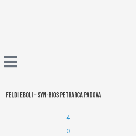
Vai
al
contenuto
Feldi Eboli – Syn-Bios Petrarca Padova
4
-
0