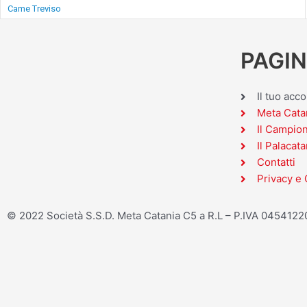
Came Treviso
PAGIN
Il tuo acc
Meta Cata
Il Campio
Il Palacata
Contatti
Privacy e 
© 2022 Società S.S.D. Meta Catania C5 a R.L – P.IVA 045412