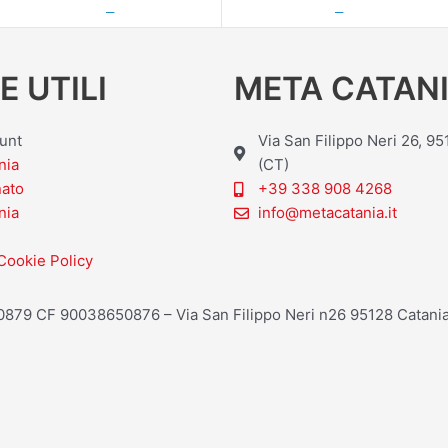
—
—
E UTILI
META CATANI
ount
Via San Filippo Neri 26, 9
nia
(CT)
nato
+39 338 908 4268
nia
info@metacatania.it
Cookie Policy
20879 CF 90038650876 – Via San Filippo Neri n26 95128 Catania