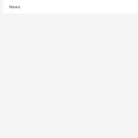
News
Multimedia
Contatti