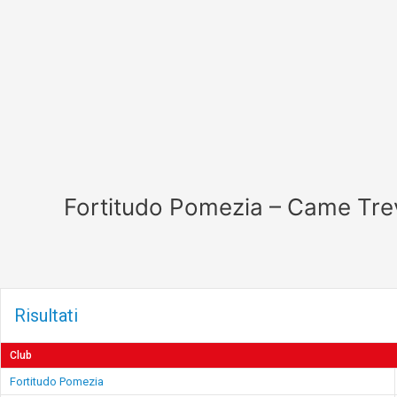
Vai
al
contenuto
Fortitudo Pomezia – Came Tre
Risultati
Club
Fortitudo Pomezia