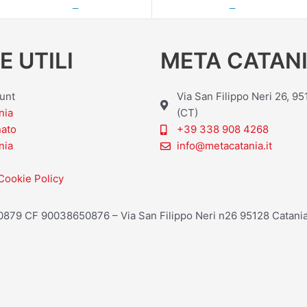
—
—
E UTILI
META CATANI
ount
Via San Filippo Neri 26, 9
nia
(CT)
nato
+39 338 908 4268
nia
info@metacatania.it
Cookie Policy
20879 CF 90038650876 – Via San Filippo Neri n26 95128 Catania