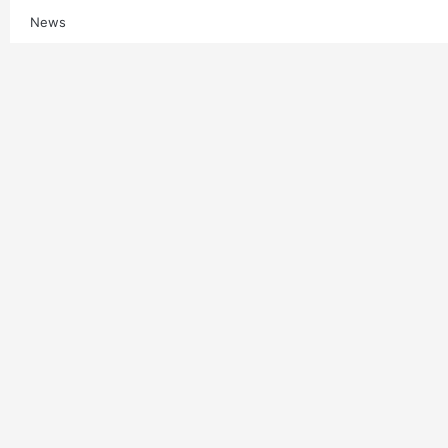
News
Multimedia
Contatti