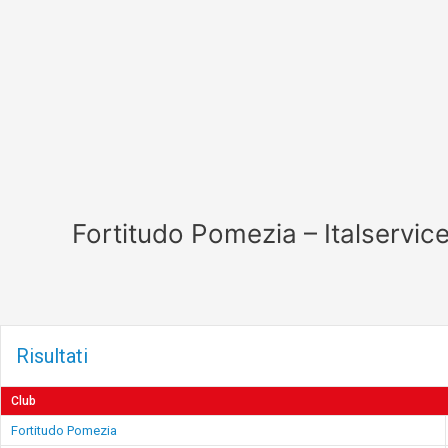
Vai
al
contenuto
Fortitudo Pomezia – Italservic
Risultati
Club
Fortitudo Pomezia