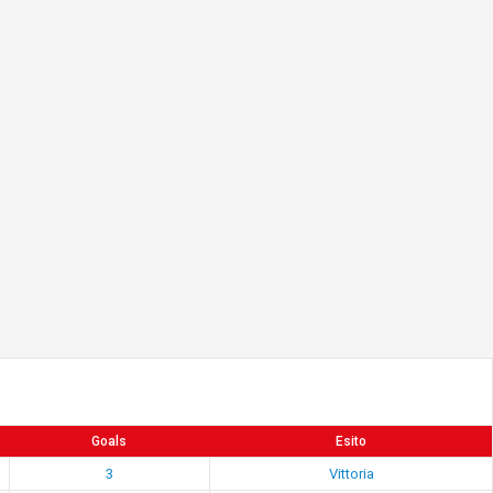
Goals
Esito
3
Vittoria