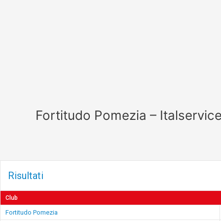
Vai
al
contenuto
Fortitudo Pomezia – Italservic
Risultati
Club
Fortitudo Pomezia