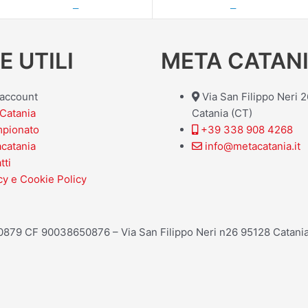
—
—
E UTILI
META CATANI
o account
Via San Filippo Neri 
Catania
Catania (CT)
mpionato
+39 338 908 4268
acatania
info@metacatania.it
tti
cy e Cookie Policy
20879 CF 90038650876 – Via San Filippo Neri n26 95128 Catania