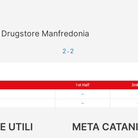
o Drugstore Manfredonia
2
2
-
1st Half
2nd
—
—
E UTILI
META CATANI