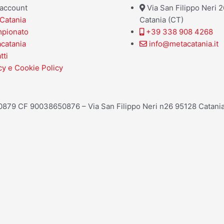
o account
Via San Filippo Neri 
Catania
Catania (CT)
mpionato
+39 338 908 4268
acatania
info@metacatania.it
tti
cy e Cookie Policy
20879 CF 90038650876 – Via San Filippo Neri n26 95128 Catania