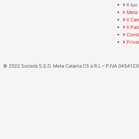
Il tu
Meta 
Il Ca
Il Pal
Conta
Priva
© 2022 Società S.S.D. Meta Catania C5 a R.L – P.IVA 045412