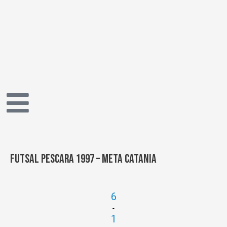
Vai
al
contenuto
Futsal Pescara 1997 – Meta Catania
6
-
1