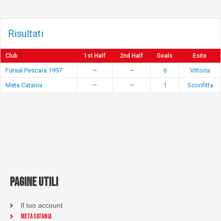
Risultati
Club
1st Half
2nd Half
Goals
Esito
Futsal Pescara 1997
—
—
6
Vittoria
Meta Catania
—
—
1
Sconfitta
PAGINE UTILI
Il tuo account
Meta Catania