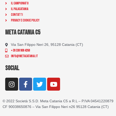
Il Campionato
Il Palacatania
Contatti
Privacy e Cookie Policy
META CATANIA C5
Via San Filippo Neri 26, 95128 Catania (CT)
+39 338 908 4268
info@metacatania.it
SOCIAL
I
F
T
Y
n
a
w
o
s
c
i
u
t
e
t
t
© 2022 Società S.S.D. Meta Catania C5 a R.L – P.IVA 04541220879
a
b
t
u
CF 90038650876 – Via San Filippo Neri n26 95128 Catania (CT)
g
o
e
b