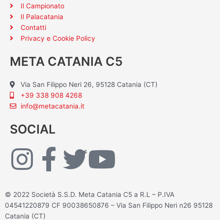
Il Campionato
Il Palacatania
Contatti
Privacy e Cookie Policy
META CATANIA C5
Via San Filippo Neri 26, 95128 Catania (CT)
+39 338 908 4268
info@metacatania.it
SOCIAL
I
F
T
Y
n
a
w
o
© 2022 Società S.S.D. Meta Catania C5 a R.L – P.IVA
s
c
i
u
04541220879 CF 90038650876 – Via San Filippo Neri n26 95128
Catania (CT)