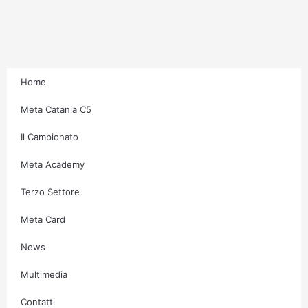
t
e
t
t
a
b
t
u
g
o
e
b
Home
r
o
r
e
Meta Catania C5
Il Campionato
a
k
Meta Academy
m
-
Terzo Settore
f
Meta Card
News
Multimedia
Contatti