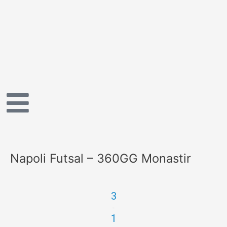
Vai
al
contenuto
Napoli Futsal – 360GG Monastir
3
-
1