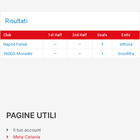
Risultati
Club
1st Half
2nd Half
Goals
Esito
Napoli Futsal
—
—
3
Vittoria
360GG Monastir
—
—
1
Sconfitta
PAGINE UTILI
Il tuo account
Meta Catania