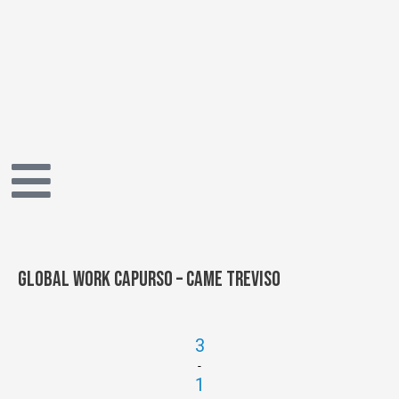
Vai
al
contenuto
Global Work Capurso – Came Treviso
3
-
1