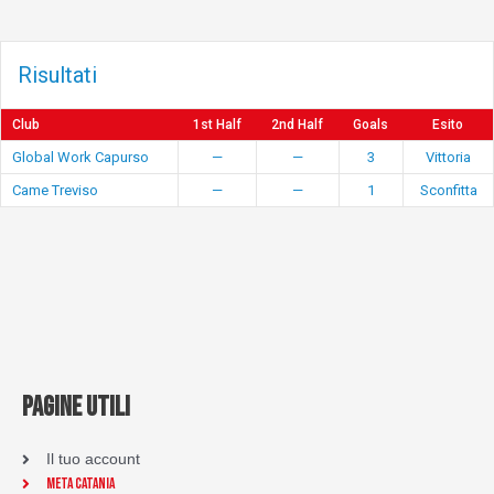
Risultati
Club
1st Half
2nd Half
Goals
Esito
Global Work Capurso
—
—
3
Vittoria
Came Treviso
—
—
1
Sconfitta
PAGINE UTILI
Il tuo account
Meta Catania