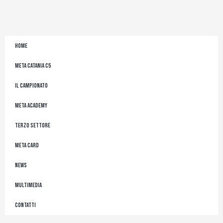
r
o
r
e
a
k
m
-
f
Home
Meta Catania C5
Il Campionato
Meta Academy
Terzo Settore
Meta Card
News
Multimedia
Contatti