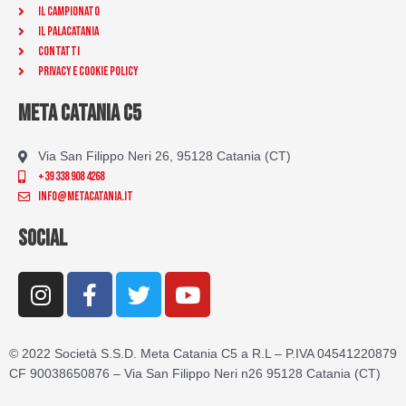
Il Campionato
Il Palacatania
Contatti
Privacy e Cookie Policy
META CATANIA C5
Via San Filippo Neri 26, 95128 Catania (CT)
+39 338 908 4268
info@metacatania.it
SOCIAL
I
F
T
Y
n
a
w
o
s
c
i
u
t
e
t
t
© 2022 Società S.S.D. Meta Catania C5 a R.L – P.IVA 04541220879
a
b
t
u
CF 90038650876 – Via San Filippo Neri n26 95128 Catania (CT)
g
o
e
b