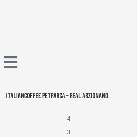
Vai
al
contenuto
Italiancoffee Petrarca – Real Arzignano
4
-
3