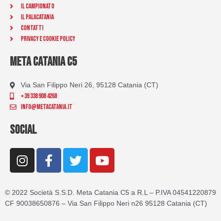
Il Campionato
Il Palacatania
Contatti
Privacy e Cookie Policy
META CATANIA C5
Via San Filippo Neri 26, 95128 Catania (CT)
+39 338 908 4268
info@metacatania.it
SOCIAL
I
F
T
Y
n
a
w
o
s
c
i
u
t
e
t
t
© 2022 Società S.S.D. Meta Catania C5 a R.L – P.IVA 04541220879
a
b
t
u
CF 90038650876 – Via San Filippo Neri n26 95128 Catania (CT)
g
o
e
b