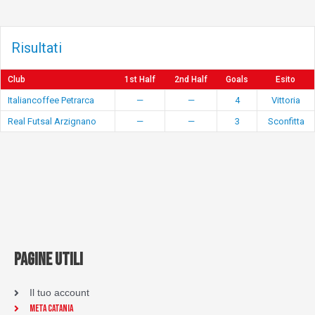
Risultati
Club
1st Half
2nd Half
Goals
Esito
Italiancoffee Petrarca
—
—
4
Vittoria
Real Futsal Arzignano
—
—
3
Sconfitta
PAGINE UTILI
Il tuo account
Meta Catania