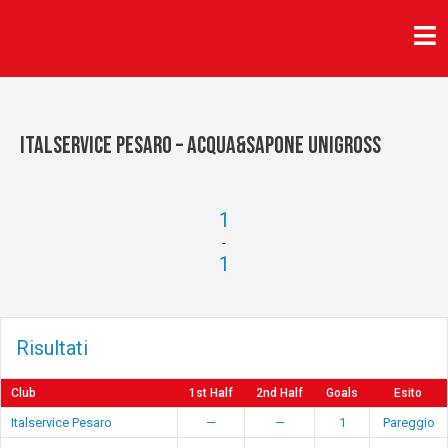
Vai
al
contenuto
Italservice Pesaro – Acqua&Sapone Unigross
1
-
1
Risultati
Club
1st Half
2nd Half
Goals
Esito
Italservice Pesaro
—
—
1
Pareggio