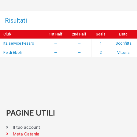
Risultati
Club
1st Half
2nd Half
Goals
Esito
Italservice Pesaro
—
—
1
Sconfitta
Feldi Eboli
—
—
2
Vittoria
PAGINE UTILI
Il tuo account
Meta Catania