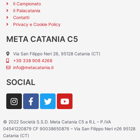
Il Campionato
Il Palacatania
Contatti
Privacy e Cookie Policy
META CATANIA C5
Via San Filippo Neri 26, 95128 Catania (CT)
+39 338 908 4268
info@metacatania.it
SOCIAL
I
F
T
Y
n
a
w
o
s
c
i
u
t
e
t
t
© 2022 Società S.S.D. Meta Catania C5 a R.L – P.IVA
a
b
t
u
04541220879 CF 90038650876 – Via San Filippo Neri n26 95128
g
o
e
b
Catania (CT)