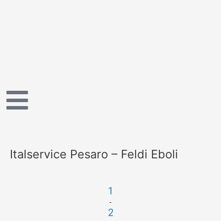
Vai
al
contenuto
Italservice Pesaro – Feldi Eboli
1
-
2