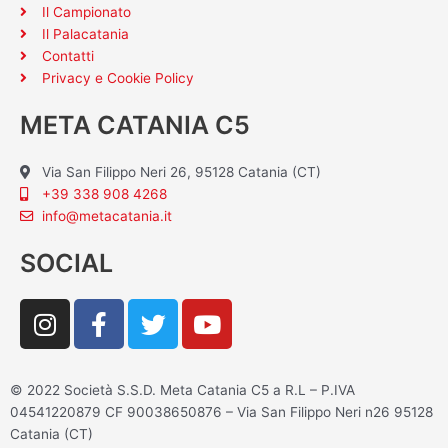
Il Campionato
Il Palacatania
Contatti
Privacy e Cookie Policy
META CATANIA C5
Via San Filippo Neri 26, 95128 Catania (CT)
+39 338 908 4268
info@metacatania.it
SOCIAL
I
F
T
Y
n
a
w
o
s
c
i
u
t
e
t
t
© 2022 Società S.S.D. Meta Catania C5 a R.L – P.IVA
a
b
t
u
04541220879 CF 90038650876 – Via San Filippo Neri n26 95128
g
o
e
b
Catania (CT)