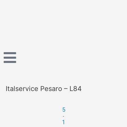
Vai
al
contenuto
Italservice Pesaro – L84
5
-
1