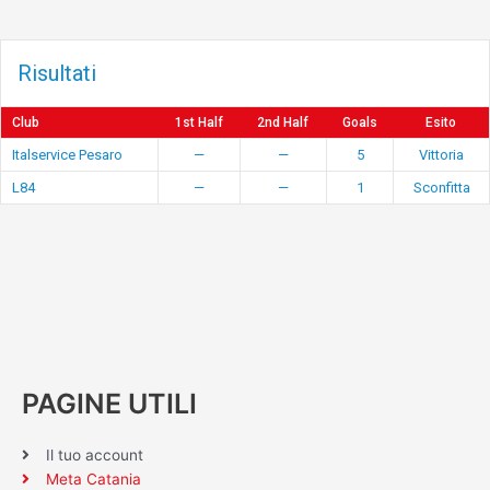
Risultati
Club
1st Half
2nd Half
Goals
Esito
Italservice Pesaro
—
—
5
Vittoria
L84
—
—
1
Sconfitta
PAGINE UTILI
Il tuo account
Meta Catania