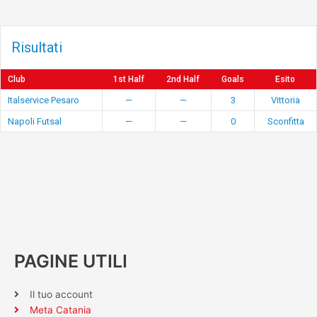
Risultati
Club
1st Half
2nd Half
Goals
Esito
Italservice Pesaro
—
—
3
Vittoria
Napoli Futsal
—
—
0
Sconfitta
PAGINE UTILI
Il tuo account
Meta Catania