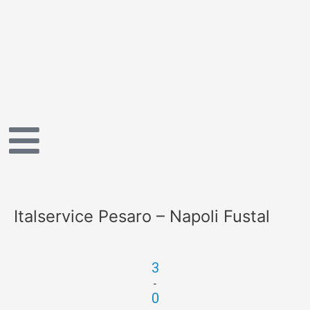
Vai
al
contenuto
Italservice Pesaro – Napoli Fustal
3
-
0