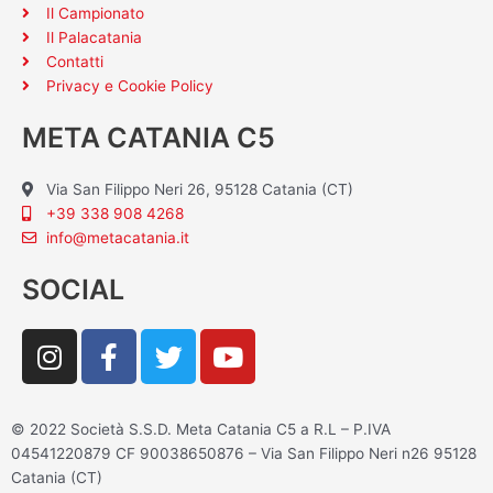
Il Campionato
Il Palacatania
Contatti
Privacy e Cookie Policy
META CATANIA C5
Via San Filippo Neri 26, 95128 Catania (CT)
+39 338 908 4268
info@metacatania.it
SOCIAL
I
F
T
Y
n
a
w
o
s
c
i
u
t
e
t
t
© 2022 Società S.S.D. Meta Catania C5 a R.L – P.IVA
a
b
t
u
04541220879 CF 90038650876 – Via San Filippo Neri n26 95128
g
o
e
b
Catania (CT)