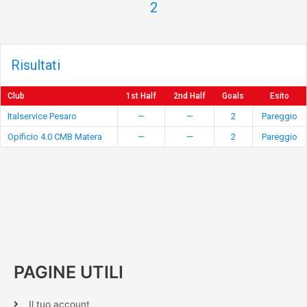
2
Risultati
Club
1st Half
2nd Half
Goals
Esito
Italservice Pesaro
—
—
2
Pareggio
Opificio 4.0 CMB Matera
—
—
2
Pareggio
PAGINE UTILI
Il tuo account