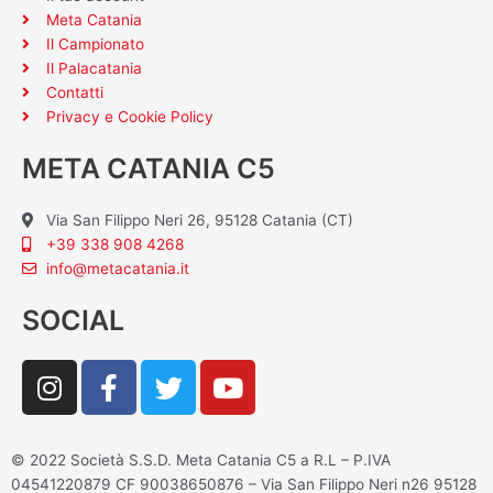
Meta Catania
Il Campionato
Il Palacatania
Contatti
Privacy e Cookie Policy
META CATANIA C5
Via San Filippo Neri 26, 95128 Catania (CT)
+39 338 908 4268
info@metacatania.it
SOCIAL
I
F
T
Y
n
a
w
o
s
c
i
u
t
e
t
t
© 2022 Società S.S.D. Meta Catania C5 a R.L – P.IVA
a
b
t
u
04541220879 CF 90038650876 – Via San Filippo Neri n26 95128