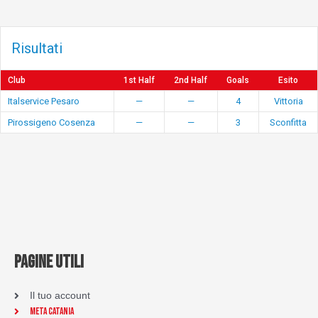
Risultati
Club
1st Half
2nd Half
Goals
Esito
Italservice Pesaro
—
—
4
Vittoria
Pirossigeno Cosenza
—
—
3
Sconfitta
PAGINE UTILI
Il tuo account
Meta Catania