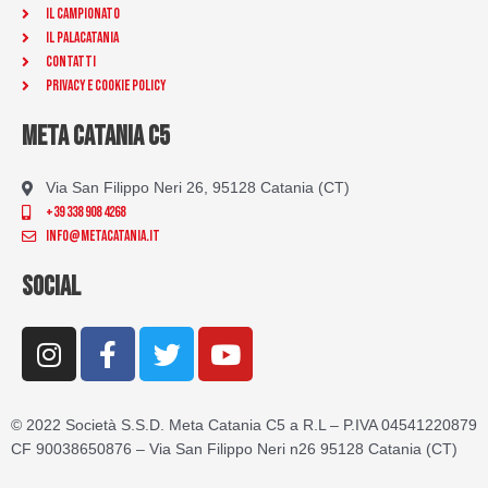
Il Campionato
Il Palacatania
Contatti
Privacy e Cookie Policy
META CATANIA C5
Via San Filippo Neri 26, 95128 Catania (CT)
+39 338 908 4268
info@metacatania.it
SOCIAL
I
F
T
Y
n
a
w
o
s
c
i
u
t
e
t
t
© 2022 Società S.S.D. Meta Catania C5 a R.L – P.IVA 04541220879
a
b
t
u
CF 90038650876 – Via San Filippo Neri n26 95128 Catania (CT)
g
o
e
b