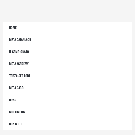
r
o
r
e
a
k
m
-
f
Home
Meta Catania C5
Il Campionato
Meta Academy
Terzo Settore
Meta Card
News
Multimedia
Contatti