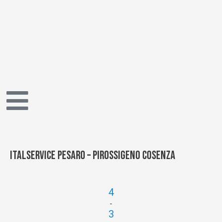
Vai
al
contenuto
Italservice Pesaro – Pirossigeno Cosenza
4
-
3